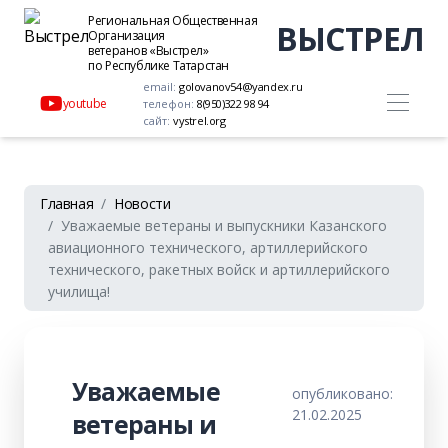
Региональная Общественная
ВЫСТРЕЛ
Организация
ветеранов «Выстрел»
по Республике Татарстан
email:
golovanov54@yandex.ru
youtube
телефон:
8(950)322 98 94
сайт:
vystrel.org
Главная
Новости
Уважаемые ветераны и выпускники Казанского
авиационного технического, артиллерийского
технического, ракетных войск и артиллерийского
училища!
Уважаемые
опубликовано:
21.02.2025
ветераны и