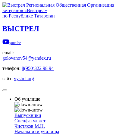
Региональная Общественная Организация
ветеранов «Выстрел»
по Республике Татарстан
ВЫСТРЕЛ
youtube
email:
golovanov54@yandex.ru
телефон:
8(950)322 98 94
сайт:
vystrel.org
Об училище
Выпускники
Спецфакультет
Чистяков М.Н.
Начальники училища