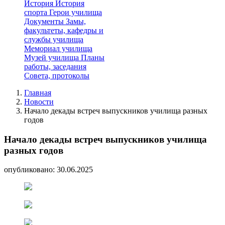
История
История
спорта
Герои училища
Документы
Замы,
факультеты, кафедры и
службы училища
Мемориал училища
Музей училища
Планы
работы, заседания
Совета, протоколы
Главная
Новости
Начало декады встреч выпускников училища разных
годов
Начало декады встреч выпускников училища
разных годов
опубликовано: 30.06.2025