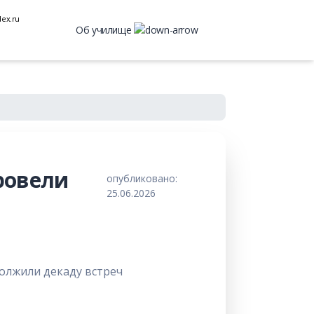
ex.ru
Об училище
провели
опубликовано:
25.06.2026
должили декаду встреч