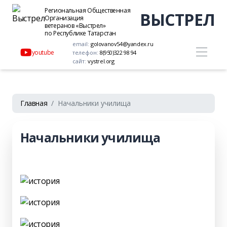
Региональная Общественная
ВЫСТРЕЛ
Организация
ветеранов «Выстрел»
по Республике Татарстан
email:
golovanov54@yandex.ru
youtube
телефон:
8(950)322 98 94
сайт:
vystrel.org
Главная
Начальники училища
Начальники училища