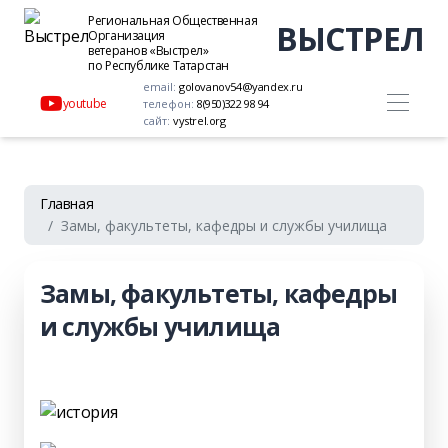
Региональная Общественная
ВЫСТРЕЛ
Организация
ветеранов «Выстрел»
по Республике Татарстан
email:
golovanov54@yandex.ru
youtube
телефон:
8(950)322 98 94
сайт:
vystrel.org
Главная
Замы, факультеты, кафедры и службы училища
Замы, факультеты, кафедры
и службы училища