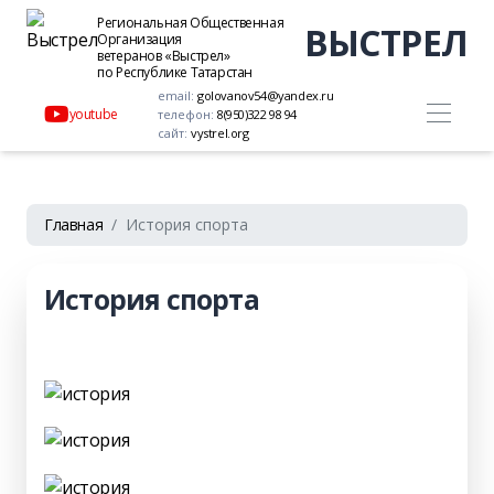
Региональная Общественная
ВЫСТРЕЛ
Организация
ветеранов «Выстрел»
по Республике Татарстан
email:
golovanov54@yandex.ru
youtube
телефон:
8(950)322 98 94
сайт:
vystrel.org
Главная
История спорта
История спорта