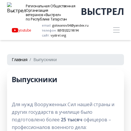
Региональная Общественная
ВЫСТРЕЛ
Организация
ветеранов «Выстрел»
по Республике Татарстан
email:
golovanov54@yandex.ru
youtube
телефон:
8(950)322 98 94
сайт:
vystrel.org
Главная
Выпускники
Выпускники
Для нужд Вооруженных Сил нашей страны и
других государств в училище было
подготовлено более
25 тысяч
офицеров –
профессионалов военного дела: