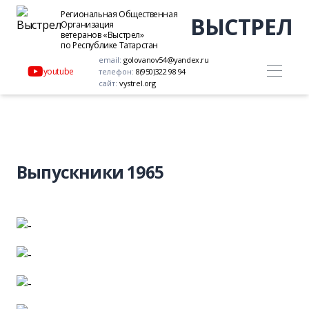
Региональная Общественная
ВЫСТРЕЛ
Организация
ветеранов «Выстрел»
по Республике Татарстан
email:
golovanov54@yandex.ru
youtube
телефон:
8(950)322 98 94
сайт:
vystrel.org
Выпускники 1965