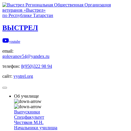
Региональная Общественная Организация
ветеранов «Выстрел»
по Республике Татарстан
ВЫСТРЕЛ
youtube
email:
golovanov54@yandex.ru
телефон:
8(950)322 98 94
сайт:
vystrel.org
Об училище
Выпускники
Спецфакультет
Чистяков М.Н.
Начальники училища