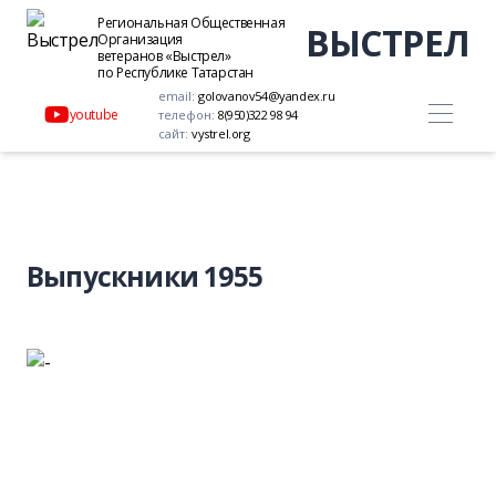
Региональная Общественная
ВЫСТРЕЛ
Организация
ветеранов «Выстрел»
по Республике Татарстан
email:
golovanov54@yandex.ru
youtube
телефон:
8(950)322 98 94
сайт:
vystrel.org
Выпускники 1955