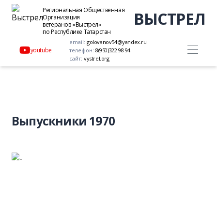
Региональная Общественная
ВЫСТРЕЛ
Организация
ветеранов «Выстрел»
по Республике Татарстан
email:
golovanov54@yandex.ru
youtube
телефон:
8(950)322 98 94
сайт:
vystrel.org
Выпускники 1970